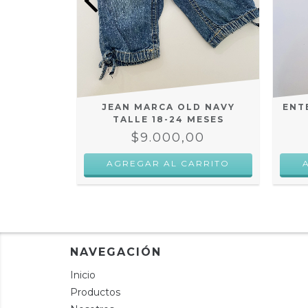
MW TALLE
JEAN MARCA OLD NAVY
ENT
TALLE 18-24 MESES
00
$9.000,00
NAVEGACIÓN
Inicio
Productos