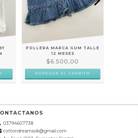
BY
POLLERA MARCA GUM TALLE
BODY 
N
12 MESES
$6.500,00
$
CONTACTANOS
03794607738
cottondreamsok@gmail.com