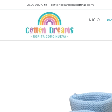
03794607738
cottondreamsok@gmail.com
INICIO
P
I